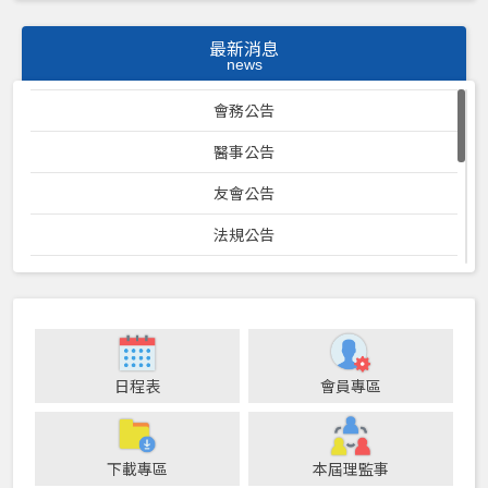
最新消息
news
會務公告
醫事公告
友會公告
法規公告
口衛專案計畫
23屆理監事暨各位員會會議紀錄
防疫專區
日程表
會員專區
24屆理監事暨各委員會會議記錄
25屆理監事暨各委員會會議記錄
下載專區
本屆理監事
健保公告