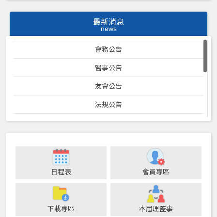
最新消息
news
會務公告
醫事公告
友會公告
法規公告
口衛專案計畫
23屆理監事暨各位員會會議紀錄
防疫專區
日程表
會員專區
24屆理監事暨各委員會會議記錄
25屆理監事暨各委員會會議記錄
下載專區
本屆理監事
健保公告