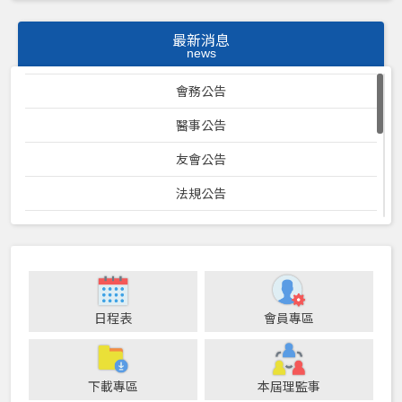
最新消息
news
會務公告
醫事公告
友會公告
法規公告
口衛專案計畫
23屆理監事暨各位員會會議紀錄
防疫專區
日程表
會員專區
24屆理監事暨各委員會會議記錄
25屆理監事暨各委員會會議記錄
下載專區
本屆理監事
健保公告