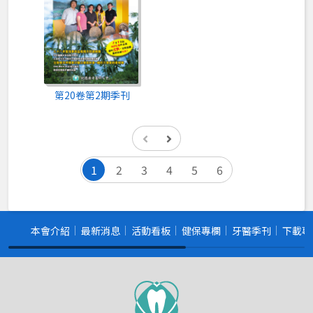
第20卷第2期季刊
1
2
3
4
5
6
本會介紹
最新消息
活動看板
健保專欄
牙醫季刊
下載專