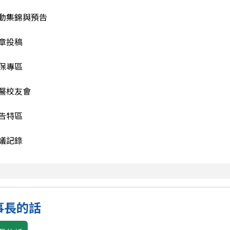
動集錦與預告
章投稿
保專區
醫校友會
告特區
議記錄
事長的話