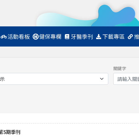
活動看板
健保專欄
牙醫季刊
下載專區
關鍵字
第5期季刊