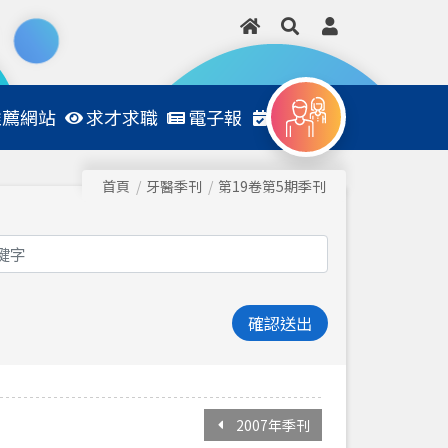
推薦網站
求才求職
電子報
日程表
首頁
牙醫季刊
第19卷第5期季刊
確認送出
2007年季刊