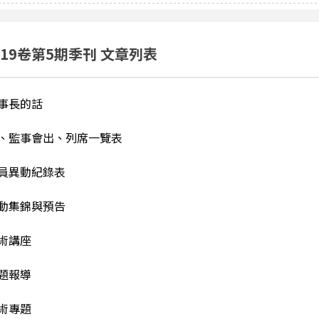
19卷第5期季刊 文章列表
事長的話
、監事會出、列席一覽表
員異動紀錄表
動集錦與預告
術講座
題報導
術專題