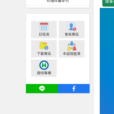
60週年慶季刊
理事
日程表
會員專區
下載專區
本屆理監事
健保專欄