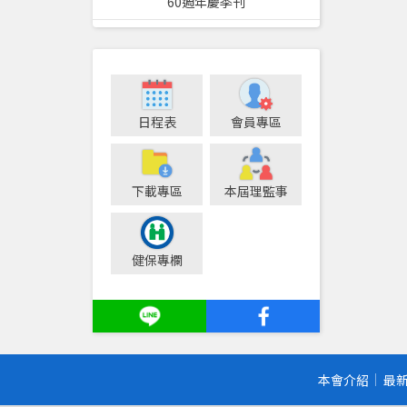
60週年慶季刊
日程表
會員專區
下載專區
本屆理監事
健保專欄
本會介紹
最