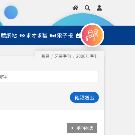
推薦網站
求才求職
電子報
日程表
首頁
牙醫季刊
2006年季刊
確認送出
季刊列表