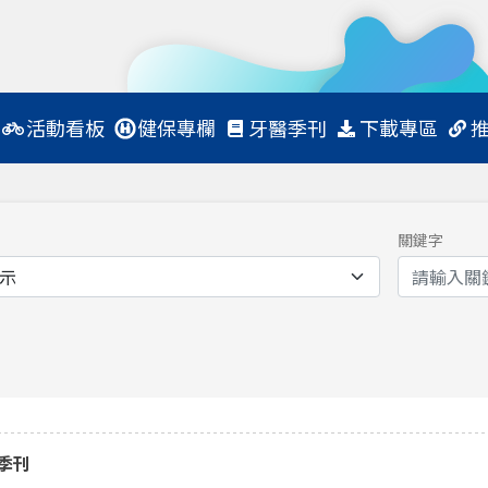
活動看板
健保專欄
牙醫季刊
下載專區
關鍵字
年季刊