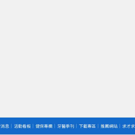
新消息
活動看板
健保專欄
牙醫季刊
下載專區
推薦網站
求才求