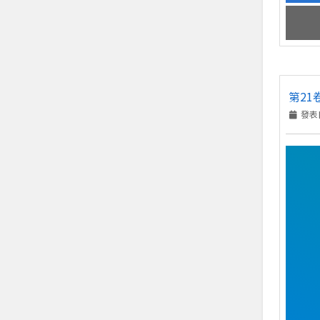
第21
發表日