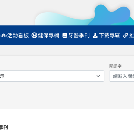
活動看板
健保專欄
牙醫季刊
下載專區
關鍵字
年季刊