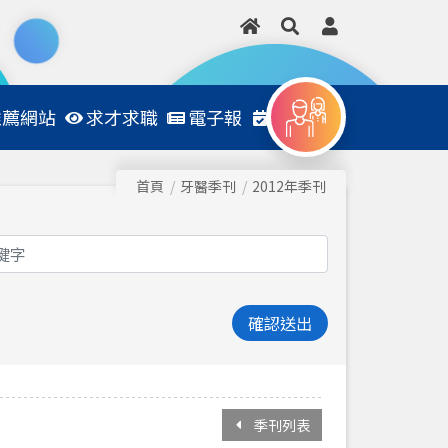
推薦網站
求才求職
電子報
日程表
首頁
牙醫季刊
2012年季刊
確認送出
季刊列表