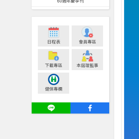
60週年慶季刊
日程表
會員專區
下載專區
本屆理監事
健保專欄