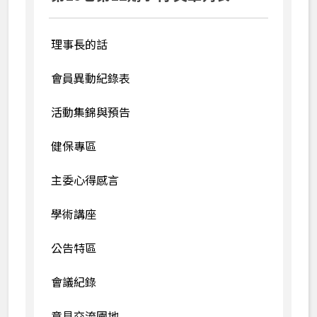
70週年慶季刊
60週年慶季刊
理事長的話
會員異動紀錄表
活動集錦與預告
健保專區
主委心得感言
學術講座
公告特區
會議紀錄
意見交流園地