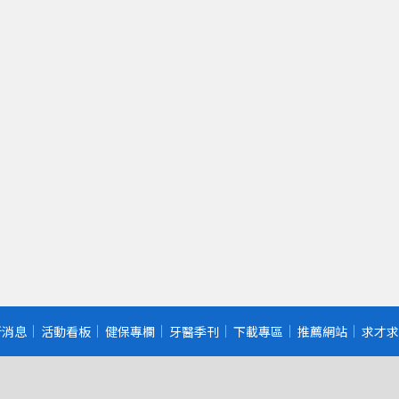
新消息
活動看板
健保專欄
牙醫季刊
下載專區
推薦網站
求才求