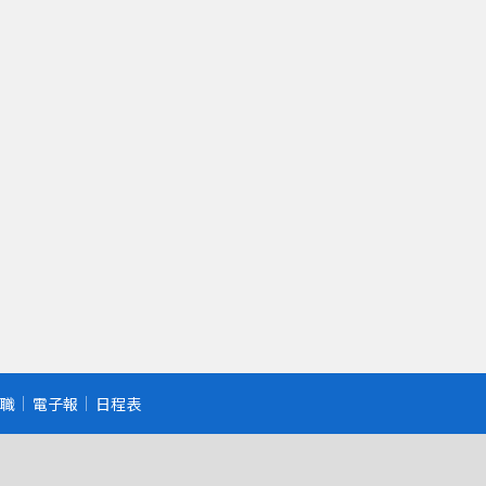
職
電子報
日程表