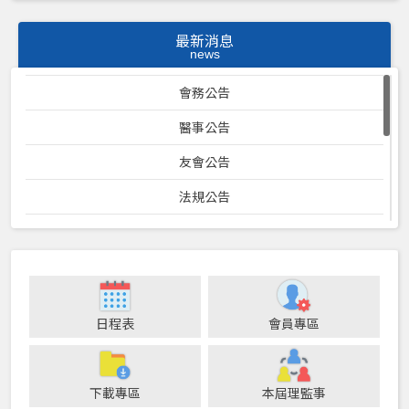
最新消息
news
會務公告
醫事公告
友會公告
法規公告
口衛專案計畫
23屆理監事暨各位員會會議紀錄
防疫專區
日程表
會員專區
24屆理監事暨各委員會會議記錄
25屆理監事暨各委員會會議記錄
下載專區
本屆理監事
健保公告