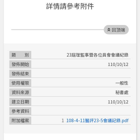
詳情請參考附件
回頂端
類別
23屆理監事暨各位員會會議紀錄
發佈開始
110/10/12
發佈結束
使用權限
一般性
資料來源
秘書處
建立日期
110/10/12
參考資料
附加檔案
108-4-11醫評23-5會議記錄.pdf