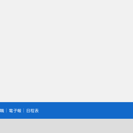
職
電子報
日程表