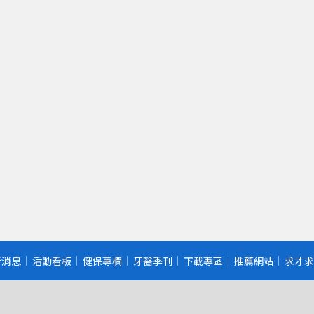
新消息
活動看板
健保專欄
牙醫季刊
下載專區
推薦網站
求才求