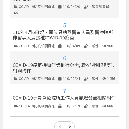
COVID-19防疫相關資訊
110/04/26
一般醫師會員
類別
發佈日期
使用權限
2
點閱數
5
110年4月6日起，開放具執登醫事人員及醫療院所
非醫事人員接種COVID-19疫苗
COVID-19防疫相關資訊
110/04/09
一般性
900
類別
發佈日期
使用權限
點閱數
6
COVID-19疫苗接種作業推行亟需,請依說明段辦理,
相關附件
COVID-19防疫相關資訊
110/02/24
一般性
1456
類別
發佈日期
使用權限
點閱數
7
COVID-19專責醫療院所工作人員風險分類相關附件
COVID-19防疫相關資訊
110/02/19
一般性
888
類別
發佈日期
使用權限
點閱數