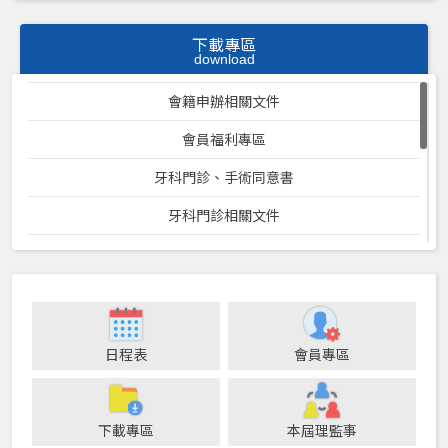
下載專區
download
會籍申辦相關文件
會員福利專區
牙科門診、手術同意書
牙科門診相關文件
PGY 受訓機構
行事曆
COVID-19防疫相關資訊
日程表
會員專區
牙助課程及認證相關資料
113年度健保牙醫門診總額特定疾病病人牙科就醫安全計畫
下載專區
本屆理監事
桃園市牙醫醫療機構收費標準表