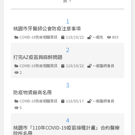
頁 。
1
桃園市牙醫師公會防疫注意事項
COVID-19防疫相關資訊
110/10/22
一般性
803
類別
發佈日期
使用權限
點閱數
2
打完AZ疫苗與麻醉問題
COVID-19防疫相關資訊
110/10/22
一般醫師會員
類別
發佈日期
使用權限
2
點閱數
3
防疫物資廠商名冊
COVID-19防疫相關資訊
110/05/17
一般醫師會員
類別
發佈日期
使用權限
5
點閱數
4
桃園市「110年COVID-19疫苗接種計畫」合約醫療
院所名冊