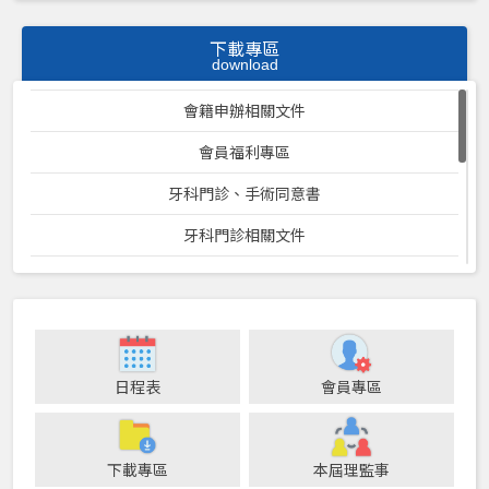
下載專區
download
會籍申辦相關文件
會員福利專區
牙科門診、手術同意書
牙科門診相關文件
PGY 受訓機構
行事曆
COVID-19防疫相關資訊
日程表
會員專區
牙助課程及認證相關資料
113年度健保牙醫門診總額特定疾病病人牙科就醫安全計畫
下載專區
本屆理監事
桃園市牙醫醫療機構收費標準表