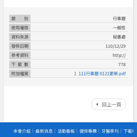
類別
行事曆
使用權限
一般性
資料來源
秘書處
發佈日期
110/12/29
參考資料
http://
下載數
778
附加檔案
111行事曆 0121更新.pdf
回上一頁
本會介紹
最新消息
活動看板
健保專欄
牙醫季刊
下載專