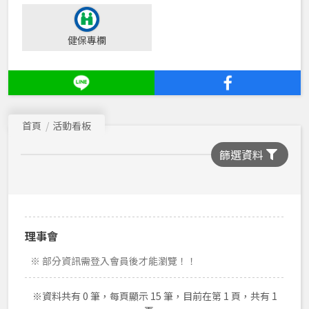
公共關係委員會
健保專欄
財源開發委員會
法令制度委員會
特照需求者口腔照護委員會
首頁
活動看板
醫事評鑑委員會
篩選資料
出版委員會
開業執業輔導委員會
感染控制委員會
運動發展委員會
理事會
財務委員會
※ 部分資訊需登入會員後才能瀏覽！！
理事會
※資料共有 0 筆，每頁顯示 15 筆，目前在第 1 頁，共有 1