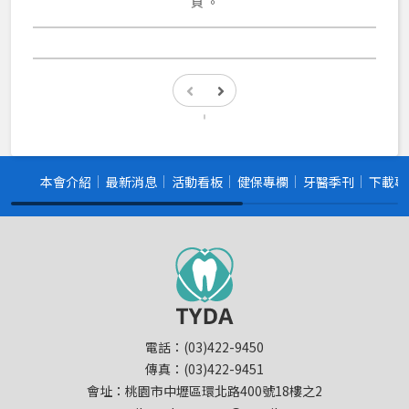
頁 。
監事會
2022大台北國際牙展暨北北桃學術年會大會
差旅費
核銷
會館租借
本會介紹
最新消息
活動看板
健保專欄
牙醫季刊
下載專
電話：(03)422-9450
傳真：(03)422-9451
會址：桃園市中壢區環北路400號18樓之2