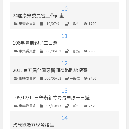
10
24屆康樂委員會工作計畫
康樂委員會
110/07/01
一般性
1790
類別
發佈日期
使用權限
點閱數
11
106年暑期親子二日遊
康樂委員會
106/06/19
一般性
2366
類別
發佈日期
使用權限
點閱數
12
2017第五屆全國牙醫師盃路跑錦標賽
康樂委員會
106/05/12
一般性
3456
類別
發佈日期
使用權限
點閱數
13
105/12/11日舉辦新竹青青草原一日遊
康樂委員會
105/10/05
一般性
2520
類別
發佈日期
使用權限
點閱數
14
桌球隊及羽球隊招生