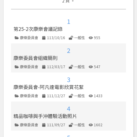
2 頁 。
監事會
2022大台北國際牙展暨北北桃學術年會大會
1
差旅費
第25-2次康樂會議記錄
核銷
康樂委員會
113/10/16
一般性
955
類別
發佈日期
使用權限
點閱數
會館租借
2
康樂委員會組織簡則
康樂委員會
112/03/17
一般性
547
類別
發佈日期
使用權限
點閱數
3
康樂委員會-阿凡達電影欣賞花絮
康樂委員會
111/12/27
一般性
1433
類別
發佈日期
使用權限
點閱數
4
精品咖啡與手沖體驗活動照片
康樂委員會
111/09/27
一般性
1602
類別
發佈日期
使用權限
點閱數