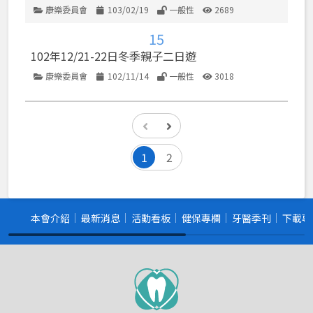
康樂委員會
103/02/19
一般性
2689
類別
發佈日期
使用權限
點閱數
15
102年12/21-22日冬季親子二日遊
康樂委員會
102/11/14
一般性
3018
類別
發佈日期
使用權限
點閱數
1
2
本會介紹
最新消息
活動看板
健保專欄
牙醫季刊
下載專