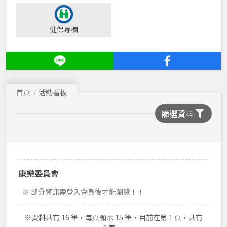
公共關係委員會
健保專欄
財源開發委員會
法令制度委員會
特照需求者口腔照護委員會
首頁
活動看板
醫事評鑑委員會
篩選資料
出版委員會
開業執業輔導委員會
感染控制委員會
運動發展委員會
康樂委員會
財務委員會
※ 部分資訊需登入會員後才能瀏覽！！
理事會
※資料共有 16 筆，每頁顯示 15 筆，目前在第 1 頁，共有