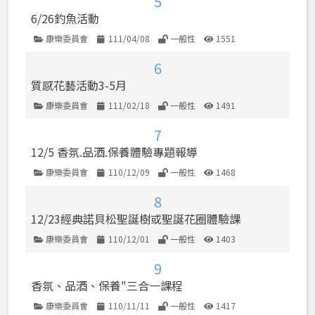
5
6/26釣魚活動
康樂委員會
111/04/08
一般性
1551
類別
發佈日期
使用權限
點閱數
6
質感花藝活動3-5月
康樂委員會
111/02/18
一般性
1491
類別
發佈日期
使用權限
點閱數
7
12/5 香氛.品酒.保養體驗專題報導
康樂委員會
110/12/09
一般性
1468
類別
發佈日期
使用權限
點閱數
8
12/23經典諾貝松聖誕樹或聖誕花圈體驗課
康樂委員會
110/12/01
一般性
1403
類別
發佈日期
使用權限
點閱數
9
香氛、品酒、保養"三合一課程
康樂委員會
110/11/11
一般性
1417
類別
發佈日期
使用權限
點閱數