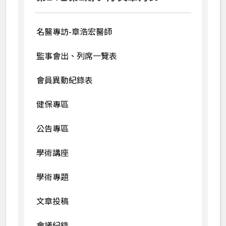
70週年慶季刊
60週年慶季刊
名醫專訪-章浩宏醫師
監事會出、列席一覽表
會員異動紀錄表
健保專區
公告專區
學術講座
學術專題
文章投稿
會議紀錄